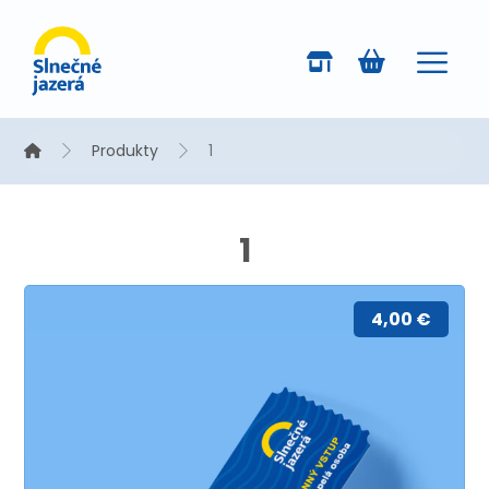
Produkty
1
1
4,00
€