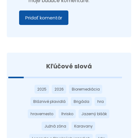
moje budúce komentáre.
Pridať komentár
Kľúčové slová
2025
2026
Bioremediácia
Bláznivé plavidlá
Brigáda
hra
hravemesto
Ihrisko
Jazerný blšák
Južná zóna
Karavany