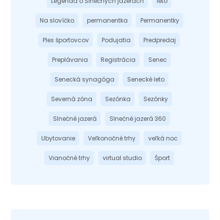
Legenda o Slnečných jazerách
leto
Na slovíčko
permanentka
Permanentky
Ples športovcov
Podujatia
Predpredaj
Preplávania
Registrácia
Senec
Senecká synagóga
Senecké leto
Severná zóna
Sezónka
Sezónky
Slnečné jazerá
Slnečné jazerá 360
Ubytovanie
Veľkonočné trhy
veľká noc
Vianočné trhy
virtual studio
Šport