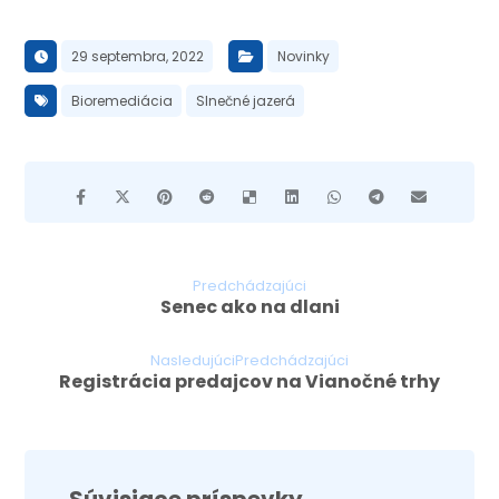
29 septembra, 2022
Novinky
Bioremediácia
Slnečné jazerá
Predchádzajúci
Senec ako na dlani
NasledujúciPredchádzajúci
Registrácia predajcov na Vianočné trhy