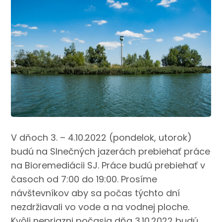
V dňoch 3. – 4.10.2022 (pondelok, utorok)
budú na Slnečných jazerách prebiehať práce
na Bioremediácii SJ.
Práce budú prebiehať v
časoch od 7:00 do 19:00. Prosíme
návštevníkov aby sa počas týchto dní
nezdržiavali vo vode a na vodnej ploche.
Kvôli nepriazni počasia dňa 3.10.2022 budú