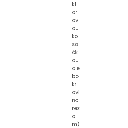
kt
or
ov
ou
ko
sa
čk
ou
ale
bo
kr
ovi
no
rez
o
m)