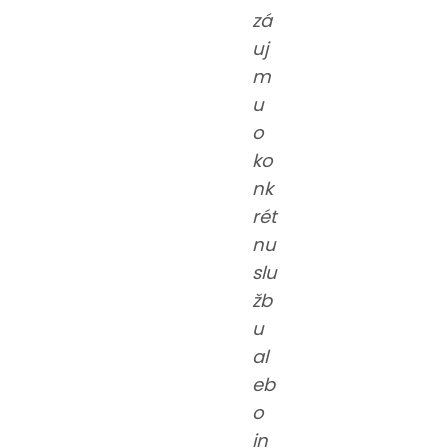
zá
uj
m
u
o
ko
nk
rét
nu
slu
žb
u
al
eb
o
in