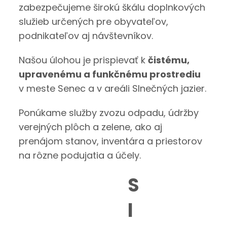
zabezpečujeme širokú škálu doplnkových
služieb určených pre obyvateľov,
podnikateľov aj návštevníkov.
Našou úlohou je prispievať k
čistému,
upravenému a funkčnému prostrediu
v meste Senec a v areáli Slnečných jazier.
Ponúkame služby zvozu odpadu, údržby
verejných plôch a zelene, ako aj
prenájom stanov, inventára a priestorov
na rôzne podujatia a účely.
S
l