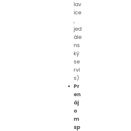
lav
ice
,
jed
ále
ns
ký
se
rvi
s)
Pr
en
áj
o
m
sp