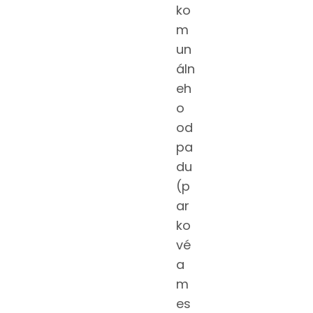
ko
m
un
áln
eh
o
od
pa
du
(p
ar
ko
vé
a
m
es