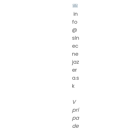
in
fo
@
sln
ec
ne
jaz
er
a.s
k
V
prí
pa
de