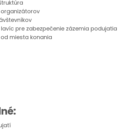
štruktúra
 organizátorov
ávštevníkov
 lavíc pre zabezpečenie zázemia podujatia
 od miesta konania
dné:
jatí