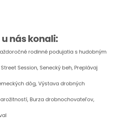
 u nás konali:
aždoročné rodinné podujatia s hudobným
g Street Session, Senecký beh, Preplávaj
nemeckých dôg, Výstava drobných
arožitností, Burza drobnochovateľov,
val