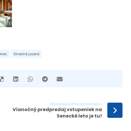
enec
Slnečné jazerá
NasledujúciPredchádzajúci
Vianočný predpredaj vstupeniek na
Senecké leto je tu!