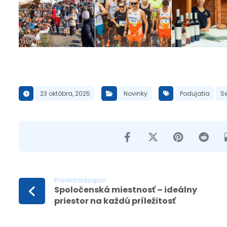
23 októbra, 2025
Novinky
Podujatia
S
Predchádzajúci
Spoločenská miestnosť – ideálny
priestor na každú príležitosť