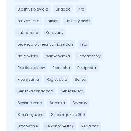
Bláznivé plavidlá
Brigáda
hra
hravemesto
Ihrisko
Jazerný blšák
Južná zóna
Karavany
Legenda o Slnečných jazerách
leto
Na slovíčko
permanentka
Permanentky
Ples športovcov
Podujatia
Predpredaj
Preplávania
Registrácia
Senec
Senecká synagóga
Senecké leto
Severná zóna
Sezónka
Sezónky
Slnečné jazerá
Slnečné jazerá 360
Ubytovanie
Veľkonočné trhy
veľká noc