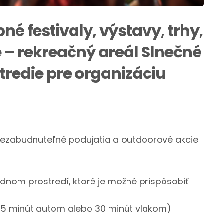
é festivaly, výstavy, trhy,
e – rekreačný areál Slnečné
tredie pre organizáciu
 nezabudnuteľné podujatia a outdoorové akcie
odnom prostredí, ktoré je možné prispôsobiť
5 minút autom alebo 30 minút vlakom)