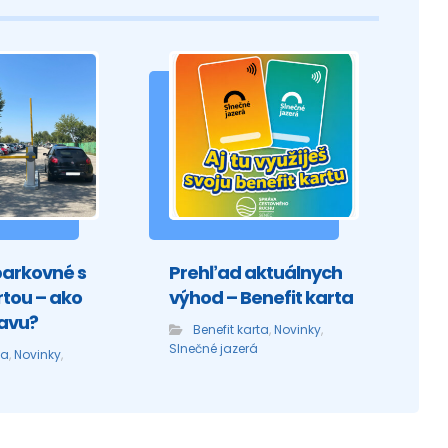
parkovné s
Prehľad aktuálnych
rtou – ako
výhod – Benefit karta
ľavu?
Benefit karta
,
Novinky
,
Slnečné jazerá
ta
,
Novinky
,