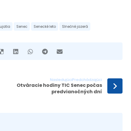
ujatia
Senec
Senecké leto
Slnečné jazerá
NasledujúciPredchádzajúci
Otváracie hodiny TIC Senec počas
predvianočných dní