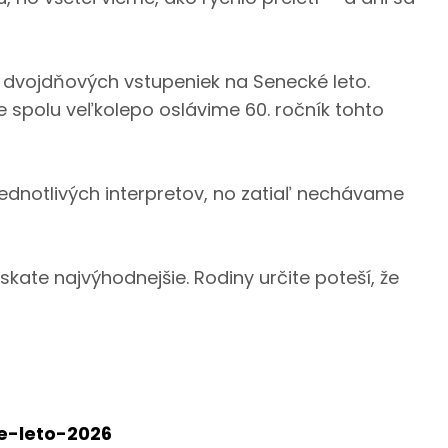
dvojdňových vstupeniek na Senecké leto.
 spolu veľkolepo oslávime 60. ročník tohto
dnotlivých interpretov, no zatiaľ nechávame
kate najvýhodnejšie. Rodiny určite poteší, že
ke-leto-2026