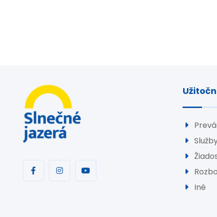
Užitočn
Prevá
Služb
Žiados
Rozbo
Iné