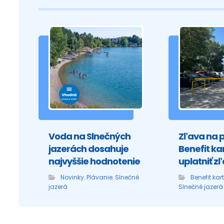
Voda na Slnečných
Zľava na 
jazerách dosahuje
Benefit ka
najvyššie hodnotenie
uplatniť z
Novinky
,
Plávanie
,
Slnečné
Benefit kar
jazerá
Slnečné jazerá