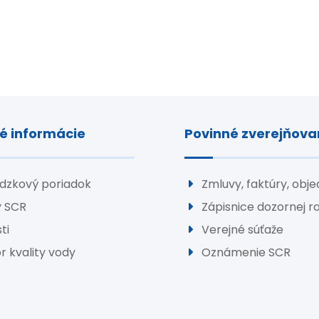
é informácie
Povinné zverejňova
dzkový poriadok
Zmluvy, faktúry, obj
y SCR
Zápisnice dozornej r
ti
Verejné súťaže
r kvality vody
Oznámenie SCR