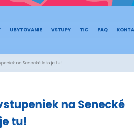
Y
UBYTOVANIE
VSTUPY
TIC
FAQ
KONTA
peniek na Senecké leto je tu!
vstupeniek na Senecké
je tu!