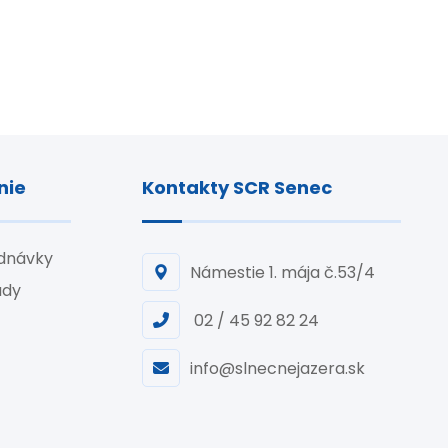
nie
Kontakty SCR Senec
ednávky
Námestie 1. mája č.53/4
ady
02 / 45 92 82 24
info@slnecnejazera.sk