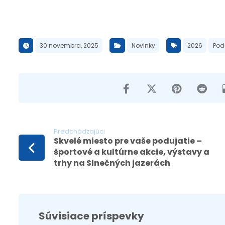
30 novembra, 2025
Novinky
2026
Pod
Predchádzajúci
Skvelé miesto pre vaše podujatie –
športové a kultúrne akcie, výstavy a
trhy na Slnečných jazerách
Súvisiace príspevky