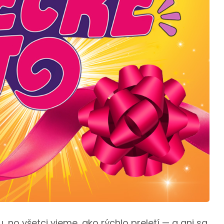
 no všetci vieme, ako rýchlo preletí — a ani sa