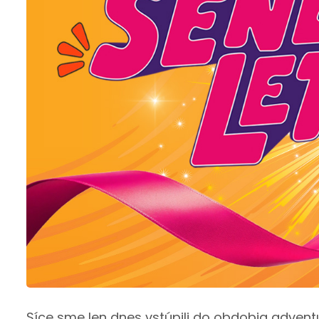
Síce sme len dnes vstúpili do obdobia adventu,