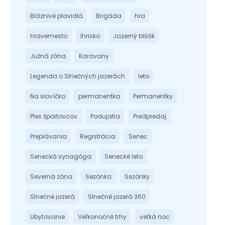
Bláznivé plavidlá
Brigáda
hra
hravemesto
Ihrisko
Jazerný blšák
Južná zóna
Karavany
Legenda o Slnečných jazerách
leto
Na slovíčko
permanentka
Permanentky
Ples športovcov
Podujatia
Predpredaj
Preplávania
Registrácia
Senec
Senecká synagóga
Senecké leto
Severná zóna
Sezónka
Sezónky
Slnečné jazerá
Slnečné jazerá 360
Ubytovanie
Veľkonočné trhy
veľká noc