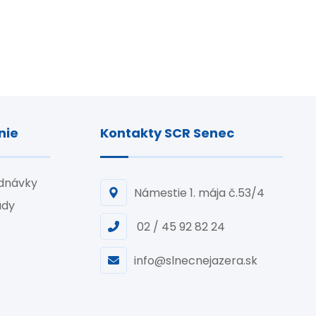
nie
Kontakty SCR Senec
ednávky
Námestie 1. mája č.53/4
ady
02 / 45 92 82 24
info@slnecnejazera.sk