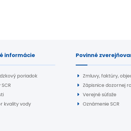
é informácie
Povinné zverejňova
dzkový poriadok
Zmluvy, faktúry, obj
y SCR
Zápisnice dozornej r
ti
Verejné súťaže
r kvality vody
Oznámenie SCR