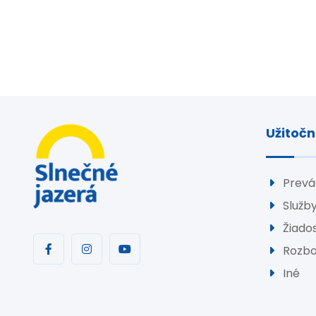
Užitočn
Prevá
Služb
Žiados
Rozbo
Iné