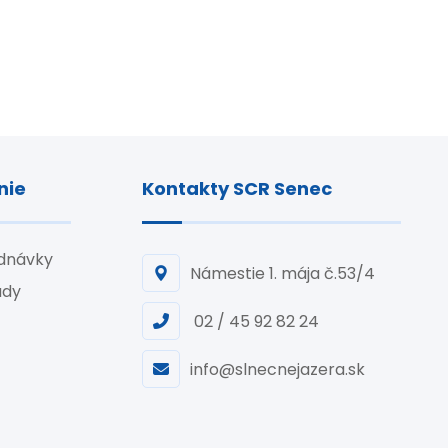
nie
Kontakty SCR Senec
ednávky
Námestie 1. mája č.53/4
ady
02 / 45 92 82 24
info@slnecnejazera.sk