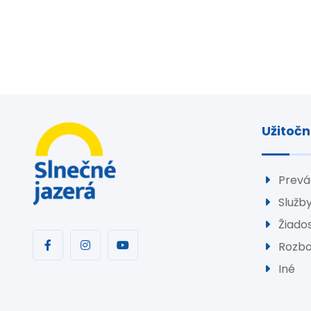
Užitočn
Prevá
Služb
Žiados
Rozbo
Iné