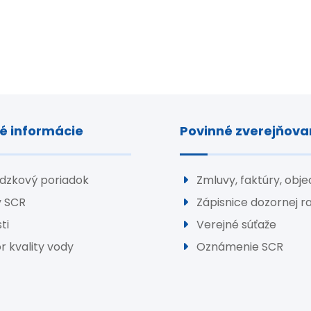
é informácie
Povinné zverejňova
dzkový poriadok
Zmluvy, faktúry, obj
y SCR
Zápisnice dozornej r
ti
Verejné súťaže
r kvality vody
Oznámenie SCR