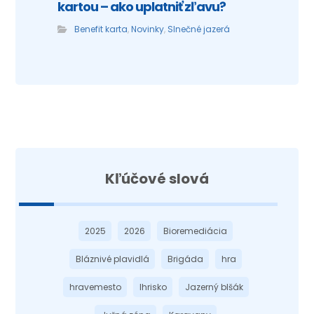
kartou – ako uplatniť zľavu?
Benefit karta
,
Novinky
,
Slnečné jazerá
Kľúčové slová
2025
2026
Bioremediácia
Bláznivé plavidlá
Brigáda
hra
hravemesto
Ihrisko
Jazerný blšák