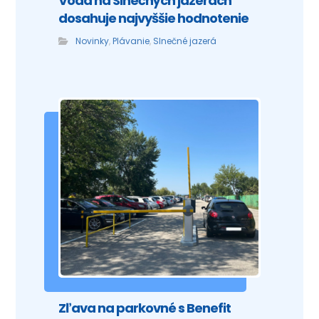
Voda na Slnečných jazerách
dosahuje najvyššie hodnotenie
Novinky
,
Plávanie
,
Slnečné jazerá
Zľava na parkovné s Benefit