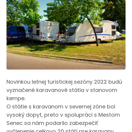
Novinkou letnej turistickej sezóny 2022 budú
vyznačené karavanové státia v stanovom
kempe.
O státie s karavanom v severnej zóne bol
vysoký dopyt, preto v spolupráci s Mestom
Senec sa nám podarilo zabezpečiť
vyčlenenie celkovo 20 státí pre karavany.