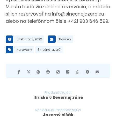
Miesta budú viazané na rezerváciu, a môžete
si ich rezervovať na info@slnecnejazera.eu
alebo na telefónnom čísle +421 903 646 599.
8 februára, 2022
Novinky
Karavany
Slnečné jazerá
Predchádzajúci
Ihrisko v Severnej zóne
NasledujúciPredchádzajúci
Jazerný blšák