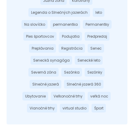
Južná zóna
Karavany
Legenda o Slnečných jazerách
leto
Na slovíčko
permanentka
Permanentky
Ples športovcov
Podujatia
Predpredaj
Preplávania
Registrácia
Senec
Senecká synagóga
Senecké leto
Severná zóna
Sezónka
Sezónky
Slnečné jazerá
Slnečné jazerá 360
Ubytovanie
Veľkonočné trhy
veľká noc
Vianočné trhy
virtual studio
Šport