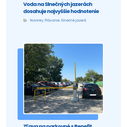
Voda na Slnečných jazerách
dosahuje najvyššie hodnotenie
Novinky
,
Plávanie
,
Slnečné jazerá
Zľava na parkovné s Benefit