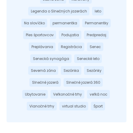
Legenda o Slnečných jazerách
leto
Na slovíčko
permanentka
Permanentky
Ples športovcov
Podujatia
Predpredaj
Preplávania
Registrácia
Senec
Senecká synagóga
Senecké leto
Severná zóna
Sezónka
Sezónky
Slnečné jazerá
Slnečné jazerá 360
Ubytovanie
Veľkonočné trhy
veľká noc
Vianočné trhy
virtual studio
Šport