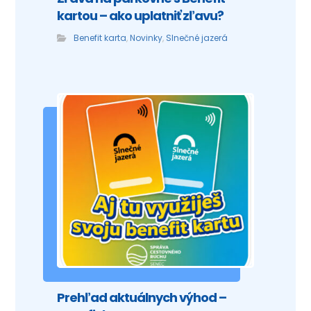
kartou – ako uplatniť zľavu?
Benefit karta
,
Novinky
,
Slnečné jazerá
Prehľad aktuálnych výhod –