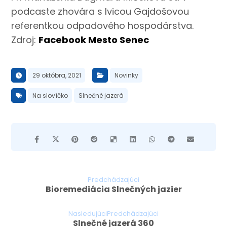
podcaste zhovára s Ivicou Gajdošovou
referentkou odpadového hospodárstva.
Zdroj:
Facebook Mesto Senec
29 októbra, 2021
Novinky
Na slovíčko
Slnečné jazerá
Predchádzajúci
Bioremediácia Slnečných jazier
NasledujúciPredchádzajúci
Slnečné jazerá 360