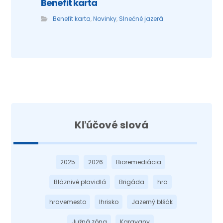
Benefit karta
Benefit karta
,
Novinky
,
Slnečné jazerá
Kľúčové slová
2025
2026
Bioremediácia
Bláznivé plavidlá
Brigáda
hra
hravemesto
Ihrisko
Jazerný blšák
Južná zóna
Karavany