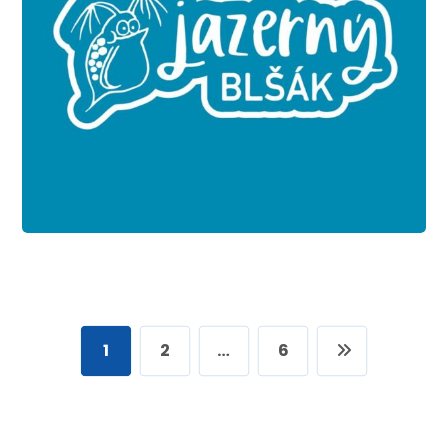
1
2
…
6