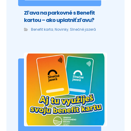
Zľava na parkovné s Benefit
kartou – ako uplatniť zľavu?
Benefit karta
,
Novinky
,
Slnečné jazerá