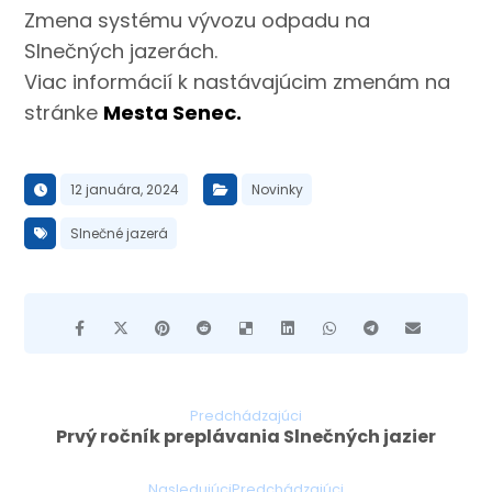
Zmena systému vývozu odpadu na
Slnečných jazerách.
Viac informácií k nastávajúcim zmenám na
stránke
Mesta Senec.
12 januára, 2024
Novinky
Slnečné jazerá
Predchádzajúci
Prvý ročník preplávania Slnečných jazier
NasledujúciPredchádzajúci