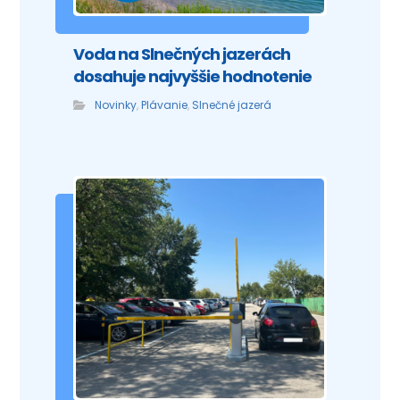
Voda na Slnečných jazerách
dosahuje najvyššie hodnotenie
Novinky
,
Plávanie
,
Slnečné jazerá