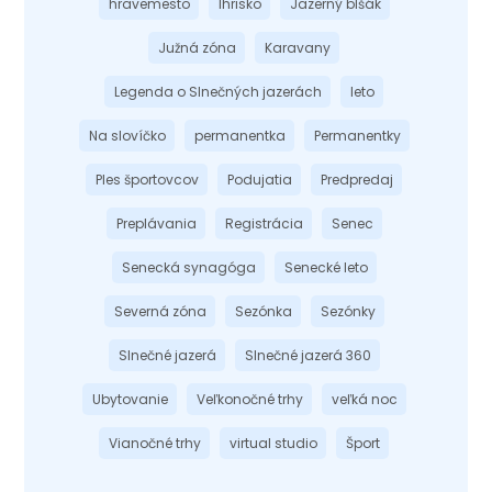
hravemesto
Ihrisko
Jazerný blšák
Južná zóna
Karavany
Legenda o Slnečných jazerách
leto
Na slovíčko
permanentka
Permanentky
Ples športovcov
Podujatia
Predpredaj
Preplávania
Registrácia
Senec
Senecká synagóga
Senecké leto
Severná zóna
Sezónka
Sezónky
Slnečné jazerá
Slnečné jazerá 360
Ubytovanie
Veľkonočné trhy
veľká noc
Vianočné trhy
virtual studio
Šport