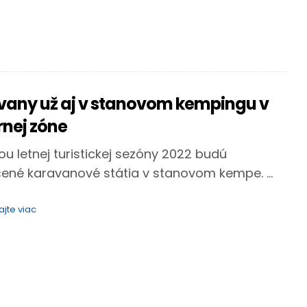
vany už aj v stanovom kempingu v
rnej zóne
ou letnej turistickej sezóny 2022 budú
ené karavanové státia v stanovom kempe. ...
ajte viac