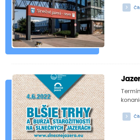
Čít
Jaze
Termíny
konani
Čít