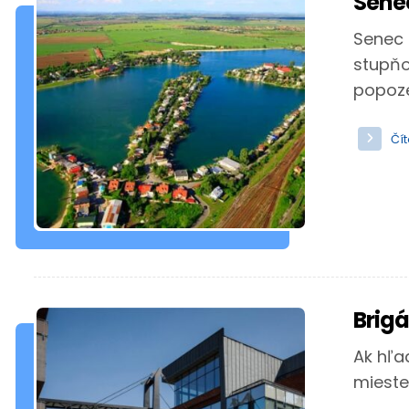
Senec
Senec 
stupňo
popozer
Čít
Brig
Ak hľa
mieste! 