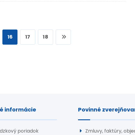
16
17
18
é informácie
Povinné zverejňova
dzkový poriadok
Zmluvy, faktúry, obj