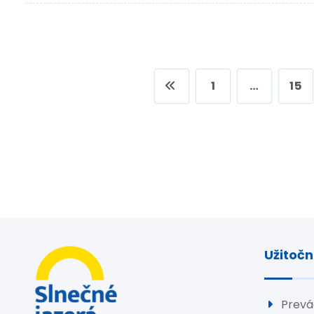
1
…
15
Užitočn
Prevá