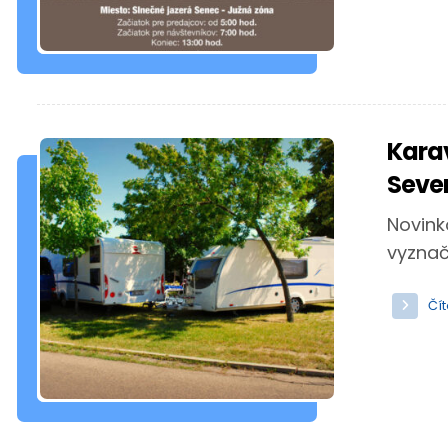
Kara
Seve
Novink
vyznač
Čít