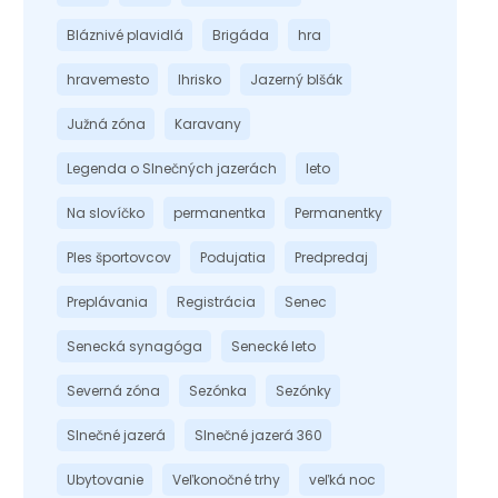
Bláznivé plavidlá
Brigáda
hra
hravemesto
Ihrisko
Jazerný blšák
Južná zóna
Karavany
Legenda o Slnečných jazerách
leto
Na slovíčko
permanentka
Permanentky
Ples športovcov
Podujatia
Predpredaj
Preplávania
Registrácia
Senec
Senecká synagóga
Senecké leto
Severná zóna
Sezónka
Sezónky
Slnečné jazerá
Slnečné jazerá 360
Ubytovanie
Veľkonočné trhy
veľká noc