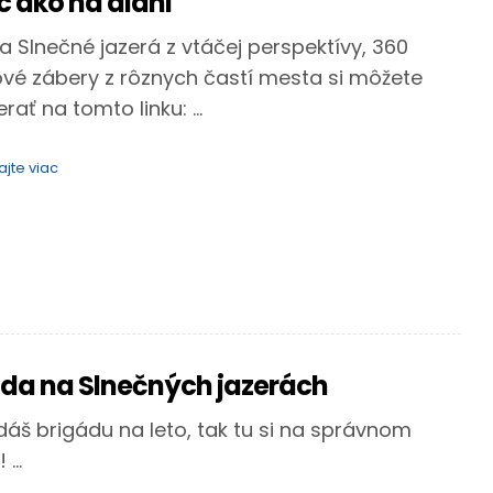
 ako na dlani
a Slnečné jazerá z vtáčej perspektívy, 360
vé zábery z rôznych častí mesta si môžete
ať na tomto linku: ...
ajte viac
áda na Slnečných jazerách
dáš brigádu na leto, tak tu si na správnom
...